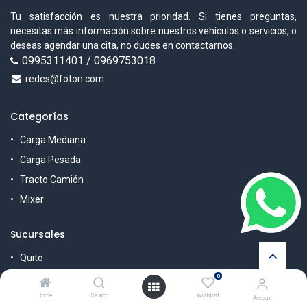
Tu satisfacción es nuestra prioridad. Si tienes preguntas,
necesitas más información sobre nuestros vehículos o servicios, o
deseas agendar una cita, no dudes en contactarnos.
0995311401 / 0969753018
redes@foton.com
Categorías
Carga Mediana
Carga Pesada
Tracto Camión
Mixer
Sucursales
Quito
Guayaquil
0
Cuenca
Home
Search
Wishlist
Account