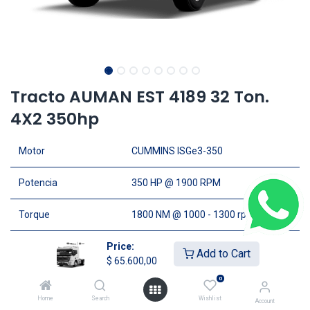
Tracto AUMAN EST 4189 32 Ton.
4X2 350hp
Motor
CUMMINS ISGe3-350
Potencia
350 HP @ 1900 RPM
Torque
1800 NM @ 1000 - 1300 rpm
Transmision
Price:
Hidraúlica asistida ZF
Add to Cart
$
65.600,00
Cabina
Techo alto con A/C & Calefacción
0
Home
Search
Wishlist
Account