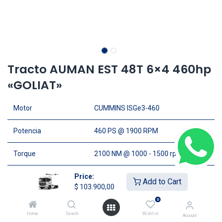
Tracto AUMAN EST 48T 6×4 460hp
«GOLIAT»
Motor
CUMMINS ISGe3-460
Potencia
460 PS @ 1900 RPM
Torque
2100 NM @ 1000 - 1500 rpm
Transmision
Price:
Hidraúlica, asistida ZF
Add to Cart
$
103.900,00
Cabina
Techo alto con A/C & Calefacción
0
Home
Search
Wishlist
Account