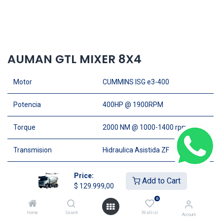
AUMAN GTL MIXER 8X4
Motor
CUMMINS ISG e3-400
Potencia
400HP @ 1900RPM
Torque
2000 NM @ 1000-1400 rpm
Transmision
Hidraulica Asistida ZF
Cabina
Aire Acondicionado
Price:
Add to Cart
$
129.999,00
Capacidad de Carga
28 Ton
0
Home
Search
Wishlist
Account