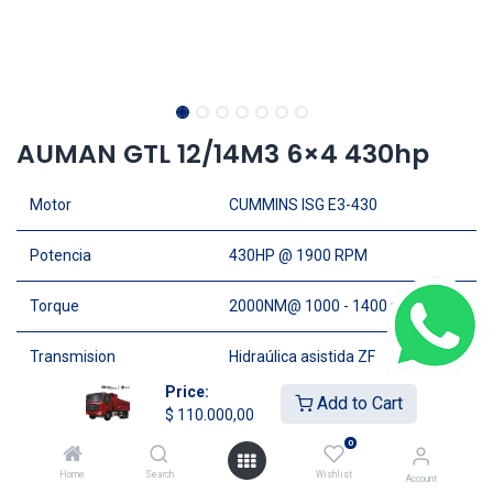
AUMAN GTL 12/14M3 6×4 430hp
Motor
CUMMINS ISG E3-430
Potencia
430HP @ 1900 RPM
Torque
2000NM@ 1000 - 1400 rpm
Transmision
Hidraúlica asistida ZF
Price:
Add to Cart
Cabina
Frontal, Con Camarote
$
110.000,00
0
Capacidad de Carga
17.5 Ton
Home
Search
Wishlist
Account